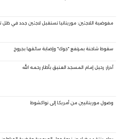
مفوضية اللاجئين: موريتانيا تستقبل لاجئين جدد في ظل ت
سقوط شاحنة بمرتفع "جوك" وإصابة سائقها بجروح
آدرار: رحيل إمام المسجد العتيق بأطار رحمه الله
وصول موريتانيين من أمريكا إلى نواكشوط