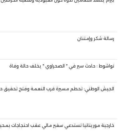
بيرام ينتقد مضامين ندوة حول العبودية وقضية الحراطين
رسالة شكر وإمتنان
نواشوط : حادث سير في " الصحراوي " يخلف حالة وفاة
الجيش الوطني: تحطم مسيرة قرب النعمة وفتح تحقيق حو
خارجية موريتانيا تستدعي سفير مالي عقب احتجاجات بمحي