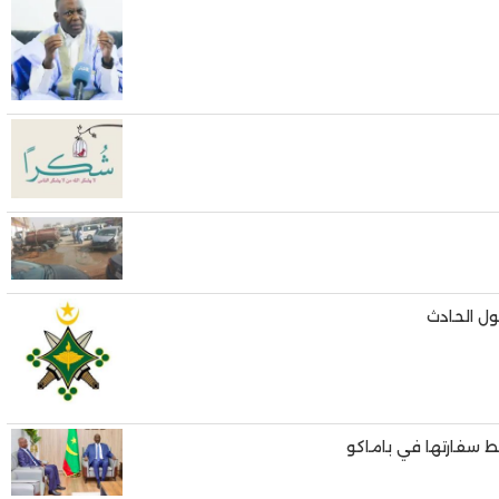
ل الحادث
ط سفارتها في باماكو