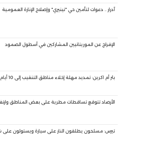
آدرار .. دعوات لتأمين حي "تينيري" وإصلاح الإنارة العمومية
الإفراج عن الموريتانيين المشاركين في أسطول الصمود
بئر أم اكرين: تمديد مهلة إخلاء مناطق التنقيب إلى 10 أيام
الأرصاد تتوقع تساقطات مطرية على بعض المناطق وارتفاع 
تيرس: مسلحون يطلقون النار على سيارة ويستولون على 