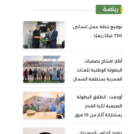
رياضة
توقيع خطة عمل لتمكين
730 شابًا ريفيًا
أطار: افتتاح تصفيات
البطولة الوطنية للفئات
العمرية بمنطقة الشمال
أوجفت : انطلاق البطولة
الصيفية لكرة القدم
بمشاركة أكثر من 10 فرق
تتويج الحارس الموريتاني