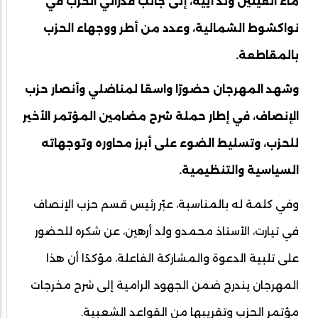
ماء العينين ولد أييه، إلى جانب فدرالي الحزب في
نواكشوط الشمالية، وعدد من أطر ووجهاء الحزب
بالمقاطعة.
وشهد المهرجان حضورًا واسعًا لمناضلي وأنصار حزب
الإنصاف، في إطار حملة شرح مضامين المؤتمر الأخير
للحزب، وتسليط الضوء على أبرز محاوره وتوجهاته
السياسية والتنظيمية.
وفي كلمة له بالمناسبة، عبّر رئيس قسم حزب الإنصاف
في تيارت، الأستاذ محمدو ولد أرهين، عن شكره للحضور
على تلبية الدعوة والمشاركة الفاعلة، مؤكدًا أن هذا
المهرجان يندرج ضمن الجهود الرامية إلى شرح مخرجات
مؤتمر الحزب وتقريبها من القواعد الشعبية.