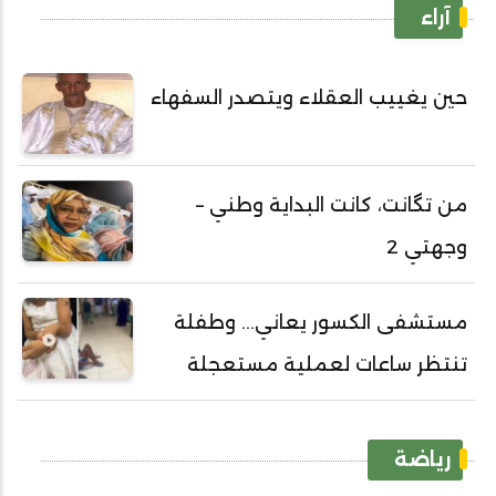
آراء
حين يغييب العقلاء ويتصدر السفهاء
من تگانت، كانت البداية وطني –
وجهتي 2
مستشفى الكسور يعاني... وطفلة
تنتظر ساعات لعملية مستعجلة
رياضة