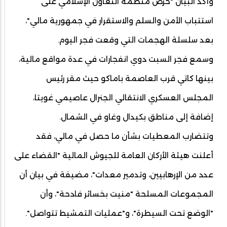
وأكد البيان "حرص منظمة التعاون الإسلامي على
استتباب الأمن والسلم والاستقرار في جمهورية مالي"،
بعد سلسلة الهجمات التي وقعت فجر اليوم.
وسمع فجر السبت دوي انفجارات في عدة مواقع مالية،
بينها كاتي قرب العاصمة باماكو حيث مقر رئيس
المجلس العسكري الانتقالي الجنرال عاصيمي غويتا،
إضافة إلى مناطق بكيدال وغاو في الشمال.
وتتضارب المعطيات بشأن ما حصل في مالي، فقد
أعلنت هيئة الأركان العامة للجيوش المالية "القضاء على
عدد من الإرهابيين، وتدمير معدات"، مضيفة في بيان أن
المجموعات المسلحة "منيت بخسائر فادحة"، وأن
"الوضع تحت السيطرة"، و"عمليات التمشيط تتواصل".