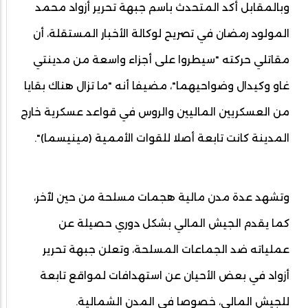
وبالمقابل أكد المتحدث باسم جبهة تحرير أزواد محمد
المولود رمضان في تصريح لوكالة الأخبار المستقلة، أن
مقاتلي حركته "سيطروا على أجزاء واسعة من مدينتي
غاو وكيدال وضواحيهما"، مضيفا أنه "ما تزال هناك بقايا
من العسكريين الماليين والروس في قواعد عسكرية خارج
المدينة كانت تابعة أصلا للقوات الأممية (مينيسما)".
وتشهد عدة مدن مالية هجمات مسلحة من حين لٱخر،
كما يقدم الجيش المالي بشكل دوري حصيلة عن
عملياته ضد الجماعات المسلحة، وتعلن جبهة تحرير
أزواد في بعض الأحيان عن استهدافات لمواقع تابعة
للجيش المالي، خصوصا في المدن الشمالية.