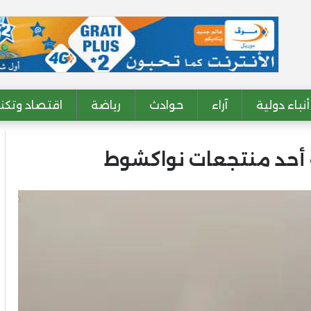
أنباء دولية
آراء
حوادث
رياضة
اقتصاد وتكنو
ة أحد منتجعات نواكشوط