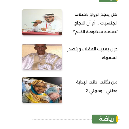
هل ينجح الزواج باختلاف
الجنسيات ... أم أن النجاح
تصنعه منظومة القيم؟
حين يغييب العقلاء ويتصدر
السفهاء
من تگانت، كانت البداية
وطني – وجهتي 2
رياضة