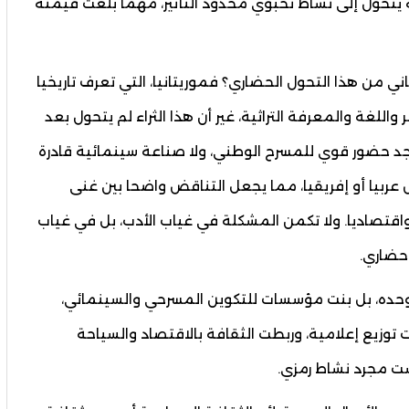
ه يتحول إلى نشاط نخبوي محدود التأثير، مهما بلغت قيمته
اني من هذا التحول الحضاري؟ فموريتانيا، التي تعرف تاريخيا
 واللغة والمعرفة التراثية، غير أن هذا الثراء لم يتحول بعد
وجد حضور قوي للمسرح الوطني، ولا صناعة سينمائية قادرة
عربيا أو إفريقيا، مما يجعل التناقض واضحا بين غنى
اقتصاديا. ولا تكمن المشكلة في غياب الأدب، بل في غياب
 حضاري.
وحده، بل بنت مؤسسات للتكوين المسرحي والسينمائي،
 توزيع إعلامية، وربطت الثقافة بالاقتصاد والسياحة
ست مجرد نشاط رمزي.