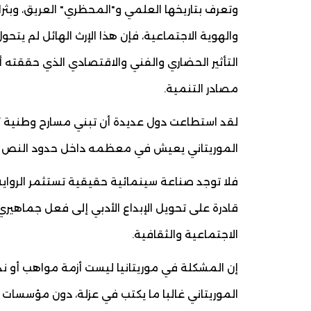
وتعرف بتاريخها العلمي و"المحظري" العريق، وبثرا
والهوية الاجتماعية، فإن هذا الإرث الهائل لم يت
التأثير الحضاري والفني والاقتصادي الذي حققته
مصادر التنمية.
لقد استطاعت دول عديدة أن تبني مسارح وطنية ك
الموريتاني يعيش في معظمه داخل حدود النص الم
فلا توجد صناعة سينمائية حقيقية تستثمر الرواية
قادرة على تحويل الإبداع الأدبي إلى فعل جماهي
الاجتماعية والثقافية.
إن المشكلة في موريتانيا ليست أزمة مواهب أو ندرة
الموريتاني غالبا ما يكتب في عزلة، دون مؤسسات