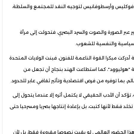
فوكليس وأرسطوفانيس لتوجيه النقد للمجتمع والسلطة،
ير عبر الصورة والصوت والسرد البصري، فتحولت إلى مرآة
لسياسية والنفسية للشعوب.
دركت مبكرا القوة الناعمة للفنون، فبنت الولايات المتحدة
 "هوليوود"، كما استطاعت الهند بنجاح أن تجعل من
لم، بما توفره من فرص اقتصادية وتأثير ثقافي عابر للحدود.
تؤكد أن الأدب الحقيقي لا يكتمل أثره إلا عندما يتحول إلى
لد فقط لأنها كتبت، بل بإعادة إنتاجها بصريا ومسرحيا حتى
هذا الحضور العالمي لو بقيت نصوصا مقروءة فقط، بل لأن