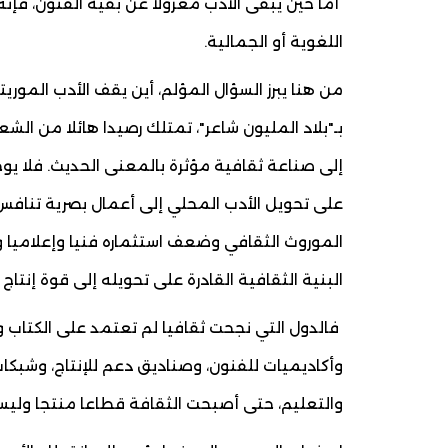
أما حين يبقى الأدب معزولا عن بقية الفنون، فإن
اللغوية أو الجمالية.
من هنا يبرز السؤال المؤلم، أين يقف الأدب الموريت
بـ"بلاد المليون شاعر"، تمتلك رصيدا هائلا من الشعر
إلى صناعة ثقافية مؤثرة بالمعنى الحديث. فلا ي
على تحويل الأدب المحلي إلى أعمال بصرية تنافس 
الموروث الثقافي وضعف استثماره فنيا وإعلاميا و
البنية الثقافية القادرة على تحويله إلى قوة إنتاج
فالدول التي نجحت ثقافيا لم تعتمد على الكتاب 
وأكاديميات للفنون، وصناديق دعم للإنتاج، وشبكات
والتعليم، حتى أصبحت الثقافة قطاعا منتجا ولي