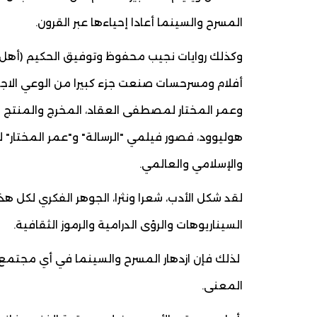
المسرح والسينما أعادا إحياءها عبر القرون.
وكذلك روايات نجيب محفوظ وتوفيق الحكيم (أهل ا
أفلام ومسرحسات صنعت جزء كبيرا من الوعي الاجت
وعمر المختار لمصطفى العقاد، المخرج والمنتج ا
هوليوود، فصور فيلمي "الرسالة" و"عمر المختار" ل
والإسلامي والعالمي.
لقد شكل الأدب، شعرا ونثرا، الجوهر الفكري لكل هذا
السيناريوهات والرؤى الدرامية والرموز الثقافية.
لذلك فإن ازدهار المسرح والسينما في أي مجتمع 
المعنى.