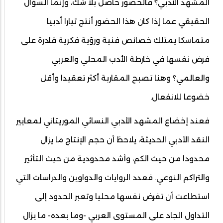
المشهد الأدبي؟ فالحضور حاصل بلا شك، وإنما السؤال
الحقيقي عما إذا كان هذا الحضور أنتج تيارا أدبيا
متماسكا يمتلك خصائص فنية ورؤية فكرية قادرة على
فرض نفسها في خارطة الأدب المحلي والعربي
والعالمي؟ وهنا تصبح المقاربة أكثر تعقيدا وأقل
خضوعا للانفعال.
فعند إخضاع المشهد الأدبي النسائي الموريتاني لمعايير
النقد الأدبي الحديثة، يلاحظ أن حجم الإنتاج ما يزال
محدودا من حيث الكم، وأشد محدودية من حيث التأثير
والتراكم النوعي. فعدد الروايات والدواوين والدراسات التي
استطاعت أن تفرض نفسها محليا وتعبر الحدود إلى
التداول الجاد على المستوى العربي -وما بعده- ما يزال