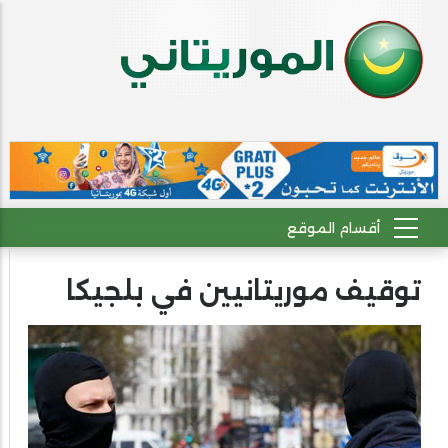
توقيف موريتانيين في بلجيكا