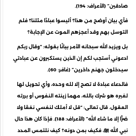
صادقين” (الأعراف: 194).
فأي بيان أوضح من هذا؟ أليسوا عبادًا مثلنا؟ فلم
التوسل بهم وقد أعجزهم الموت عن الإجابة؟
بل ويزيد الله سبحانه الأمر بيانًا بقوله: “وقال ربكم
ادعوني أستجب لكم إن الذين يستكبرون عن عبادتي
سيدخلون جهنم داخرين” (غافر: 60).
فالدعاء عبادة لا تصح إلا لله وحده، وأي تحويل لها
لغيره هو شرك بالله، مهما زينته النفوس أو بررته
العقول. قال تعالى: “قل لا أملك لنفسي نفعًا ولا
ضرًّا إلا ما شاء الله” (الأعراف: 188). فإذا كان هذا حال
نبي الله ﷺ، فكيف بمن دونه؟ كيف نلتمس المدد