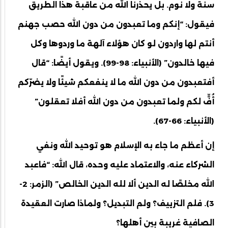
سنة ولا نوم. بل يحذرنا الله من عاقبة هذا الطريق
فيقول: “إنكم وما تعبدون من دون الله حصب جهنم
أنتم لها واردون لو كان هؤلاء آلهة ما وردوها وكل
فيها خالدون” (الأنبياء: 98-99). ويقول أيضًا: “قال
أفتعبدون من دون الله ما لا ينفعكم شيئًا ولا يضرّكم
أُفٍّ لكم ولما تعبدون من دون الله أفلا تعقلون”
(الأنبياء: 66-67).
إن أعظم ما جاء به الإسلام هو توحيد الله ونفي
الشركاء عنه، والاعتماد عليه وحده، قال الله: “فاعبد
الله مخلصًا له الدين ألا لله الدين الخالص” (الزمر: 2-
3). فلم التزييف؟ ولم التبديل؟ ولماذا صارت العقيدة
الصافية غريبة بين أهلها؟