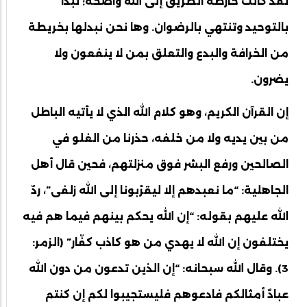
لقد كانت خارطة الطريق إلى الله واضحة؛ تبدأ
بالتوحيد وتنتهي بالرضوان. وها نحن نبدلها بخريطة
من الخرافة والبدع والتعلق بمن لا ينفعون ولا
يضرون.
إن القرآن الكريم، وهو كلام الله الذي لا يأتيه الباطل
من بين يديه ولا من خلفه، حذرنا من الغلو في
الصالحين ورفع البشر فوق منزلتهم، فحين قال أهل
الجاهلية: “ما نعبدهم إلا ليقرّبونا إلى الله زلفى”، ردّ
الله عليهم بقوله: “إن الله يحكم بينهم فيما هم فيه
يختلفون إن الله لا يهدي من هو كاذب كفّار” (الزمر:
3). وقال الله سبحانه: “إن الذين تدعون من دون الله
عبادٌ أمثالكم فادعوهم فليستجيبوا لكم إن كنتم