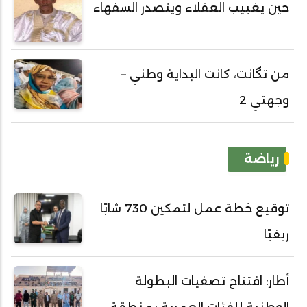
حين يغييب العقلاء ويتصدر السفهاء
من تگانت، كانت البداية وطني –
وجهتي 2
رياضة
توقيع خطة عمل لتمكين 730 شابًا
ريفيًا
أطار: افتتاح تصفيات البطولة
الوطنية للفئات العمرية بمنطقة