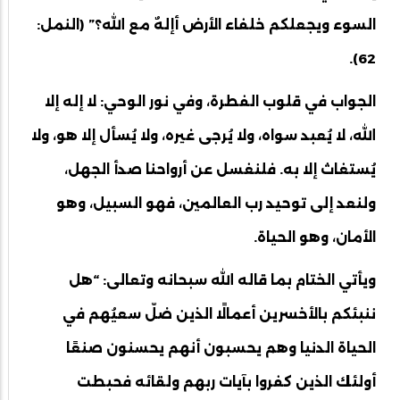
السوء ويجعلكم خلفاء الأرض أإلهٌ مع الله؟” (النمل:
62).
الجواب في قلوب الفطرة، وفي نور الوحي: لا إله إلا
الله، لا يُعبد سواه، ولا يُرجى غيره، ولا يُسأل إلا هو، ولا
يُستغاث إلا به. فلنغسل عن أرواحنا صدأ الجهل،
ولنعد إلى توحيد رب العالمين، فهو السبيل، وهو
الأمان، وهو الحياة.
ويأتي الختام بما قاله الله سبحانه وتعالى: “هل
ننبئكم بالأخسرين أعمالًا الذين ضلّ سعيُهم في
الحياة الدنيا وهم يحسبون أنهم يحسنون صنعًا
أولئك الذين كفروا بآيات ربهم ولقائه فحبطت