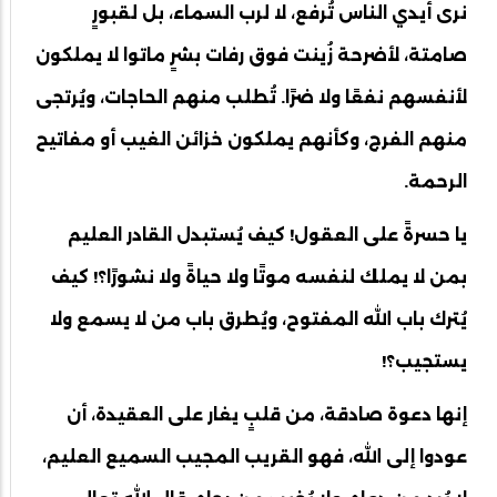
نرى أيدي الناس تُرفع، لا لرب السماء، بل لقبورٍ
صامتة، لأضرحة زُينت فوق رفات بشرٍ ماتوا لا يملكون
لأنفسهم نفعًا ولا ضرًا. تُطلب منهم الحاجات، ويُرتجى
منهم الفرج، وكأنهم يملكون خزائن الغيب أو مفاتيح
الرحمة.
يا حسرةً على العقول! كيف يُستبدل القادر العليم
بمن لا يملك لنفسه موتًا ولا حياةً ولا نشورًا؟! كيف
يُترك باب الله المفتوح، ويُطرق باب من لا يسمع ولا
يستجيب؟!
إنها دعوة صادقة، من قلبٍ يغار على العقيدة، أن
عودوا إلى الله، فهو القريب المجيب السميع العليم،