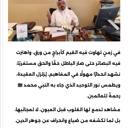
في زمنٍ تهاوت فيه القيم كأبراجٍ من ورق، واهتزت
فيه البصائر حتى صار الباطل حقًا والحق مستغربًا،
نشهد انحدارًا مهولًا في المفاهيم، يُزلزل العقيدة،
ويطمس نور التوحيد الذي جاء به النبي محمد ﷺ
رحمةً للعالمين.
مشاهد تدمع لها القلوب قبل العيون، لا لعجائبها،
بل لما تكشفه من ضياع وانحراف عن جوهر الدين.