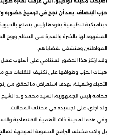
أصبحت مدينة نواذيبو، التي عرفت لفترة طويلة
حزب الإنصاف، بعد أن نجح في ترسيخ حضوره وت
ديناميكية تنظيمية يقودها رئيس يتمتع بالحيوية
المشهود لها بالخبرة والقدرة على التنظير وروح ا
المواطنين ومنشغل بقضاياهم.
وقد ارتكز هذا الحضور المتنامي على أسلوب عمل ي
هيئات الحزب وطواقها على تكثيف اللقاءات مع م
الأحياء وشغيلة، بهدف استعراض ما تحقق من إنجاز
فخامة رئيس الجمهورية، السيد محمد ولد الشيخ الغ
ولد اجاي، على تجسيده في مختلف المجالات.
وفي هذه المدينة ذات الأهمية الاقتصادية والاست
بل واكب مختلف البرامج التنموية الموجهة لصالح