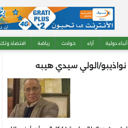
أنباء دولية
آراء
حوادث
رياضة
اقتصاد وتكنو
نواذيبو/الولي سيدي هيبه