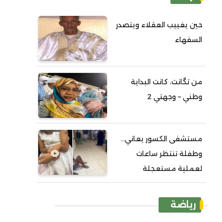
حين يغييب العقلاء ويتصدر
السفهاء
من تگانت، كانت البداية
وطني – وجهتي 2
مستشفى الكسور يعاني...
وطفلة تنتظر ساعات
لعملية مستعجلة
رياضة