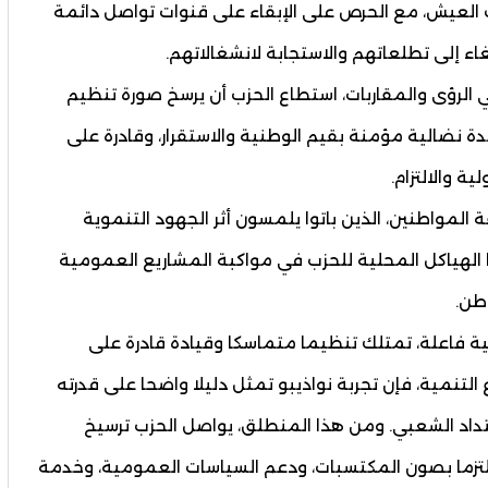
 العيش، مع الحرص على الإبقاء على قنوات تواصل دائمة
ء إلى تطلعاتهم والاستجابة لانشغالاتهم.
لرؤى والمقاربات، استطاع الحزب أن يرسخ صورة تنظيم
ة نضالية مؤمنة بقيم الوطنية والاستقرار، وقادرة على
ة والالتزام.
لمواطنين، الذين باتوا يلمسون أثر الجهود التنموية
ا الهياكل المحلية للحزب في مواكبة المشاريع العمومية
طن.
ية فاعلة، تمتلك تنظيما متماسكا وقيادة قادرة على
التنمية، فإن تجربة نواذيبو تمثل دليلا واضحا على قدرته
متداد الشعبي. ومن هذا المنطلق، يواصل الحزب ترسيخ
ملتزما بصون المكتسبات، ودعم السياسات العمومية، وخدمة