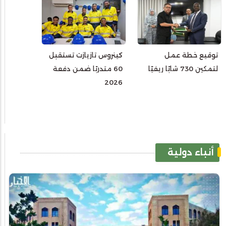
توقيع خطة عمل
كينروس تازيازت تستقبل
لتمكين 730 شابًا ريفيًا
60 متدربًا ضمن دفعة
2026
أنباء دولية