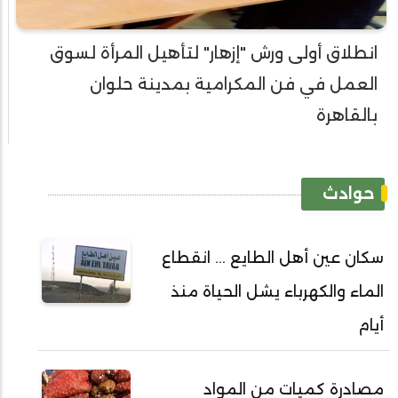
انطلاق أولى ورش "إزهار" لتأهيل المرأة لسوق
العمل في فن المكرامية بمدينة حلوان
بالقاهرة
حوادث
سكان عين أهل الطايع ... انقطاع
الماء والكهرباء يشل الحياة منذ
أيام
مصادرة كميات من المواد