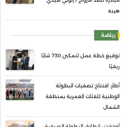
مبادرة تنقذ الأرواح / إلولي سيدي
هيبه
رياضة
توقيع خطة عمل لتمكين 730 شابًا
ريفيًا
أطار: افتتاح تصفيات البطولة
الوطنية للفئات العمرية بمنطقة
الشمال
أوجفت : انطلاق البطولة الصيفية