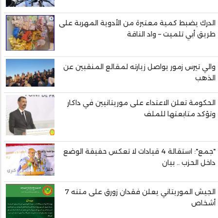
الدرك يضبط كمية معتبرة من الأدوية المهربة على
طريق أبي تلميت – واد الناقة
والي تيرس زمور يواصل زيارته لمقالع المنقبين عن
الذهب
الحكومة تعلن الاعتداء على موريتانيين في داكار
وتؤكد متابعتها للملف
"جمع": استقالة 4 قيادات لا تعكس حقيقة الوضع
داخل الحزب .. بيان
الجيش الموريتاني يعلن فقدان زورق على متنه 7
أشخاص