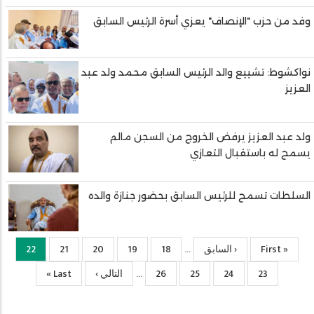
وفد من حزب "الإنصاف" يعزي أسرة الرئيس السابق
نواكشوط: تشييع والد الرئيس السابق محمد ولد عبد
العزيز
ولد عبد العزيز يرفض الخروج من السجن مالم
يسمح له باستقبال التعازي
السلطات تسمح للرئيس السابق بحضور جنازة والده
« First
First
‹ السابق
Previous
18
الصفحة
19
الصفحة
20
الصفحة
21
الصفحة
22
Current
…
page
page
page
23
الصفحة
24
الصفحة
25
الصفحة
26
الصفحة
التالي ›
الصفحة
Last
Last »
…
التالية
page