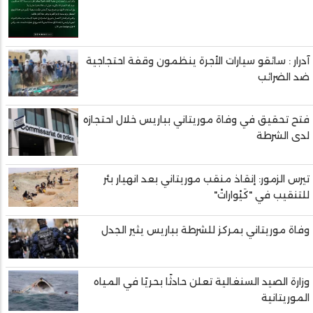
آدرار : سائقو سيارات الأجرة ينظمون وقفة احتجاجية
ضد الضرائب
فتح تحقيق في وفاة موريتاني بباريس خلال احتجازه
لدى الشرطة
تيرس الزمور: إنقاذ منقب موريتاني بعد انهيار بئر
للتنقيب في "كَيْواراتْ"
وفاة موريتاني بمركز للشرطة بباريس يثير الجدل
وزارة الصيد السنغالية تعلن حادثًا بحريًا في المياه
الموريتانية