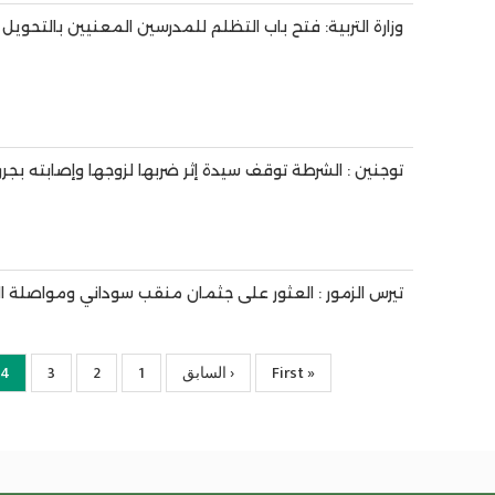
وزارة التربية: فتح باب التظلم للمدرسين المعنيين بالتحويل ب
توجنين : الشرطة توقف سيدة إثر ضربها لزوجها وإصابته بجر
تيرس الزمور : العثور على جثمان منقب سوداني ومواصلة
« First
First
‹ السابق
Previous
1
الصفحة
2
الصفحة
3
الصفحة
4
nt
ge
page
page