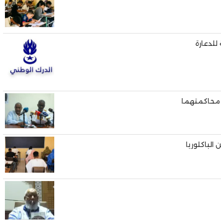
للدعارة
 محاكمتهما