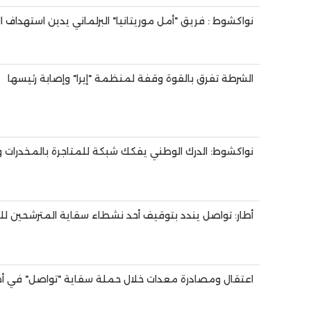
نواكشوط : فريق "أمل موريتانيا" البرلماني يدين استهداف ال
الشرطة تفرق بالقوة وقفة لمنظمة "إيرا" وإصابة رئيسها
نواكشوط: الدرك الوطني يفكك شبكة للمتاجرة بالمخدرات 
أطار: تواصل يندد بتوقيف أحد نشطاء سقاية المترشحين للبا
اعتقال ومصادرة معدات خلال حملة سقاية "تواصل" في أط