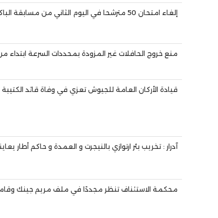
إلغاء امتحان 50 مترشحا في اليوم الثاني من مسابقة الباكلوريا
منع خروج الحافلات غير المزودة بمحددات السرعة ابتداء من 
قيادة الأركان العامة للجيوش تعزي في وفاة قائد الكتيبة 42
آدرار : تخريب بئر ارتوازي بالنيجرت و العمدة و حاكم أطار يعاينا
محكمة الاستئناف تنظر مجددًا في ملف مريم جينك وقام