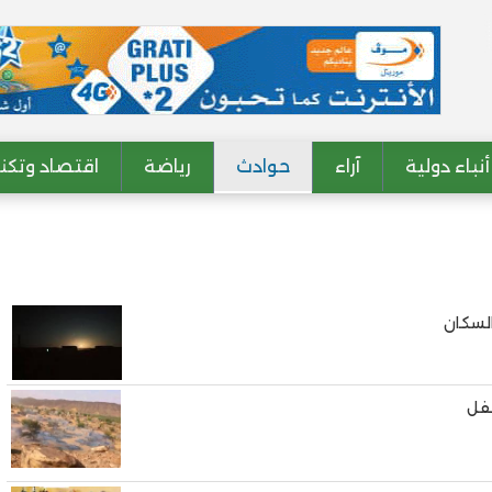
أنباء دولية
آراء
حوادث
رياضة
اقتصاد وتكنو
السكان
طفل