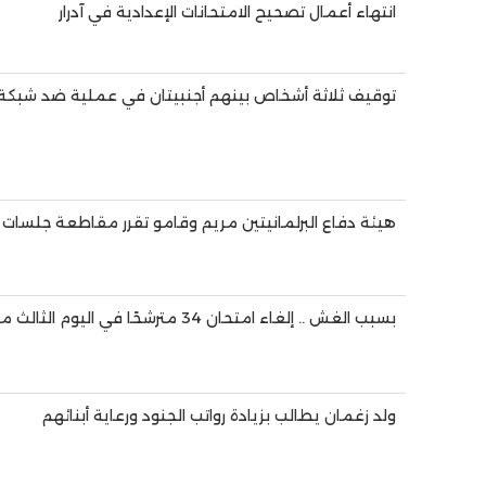
انتهاء أعمال تصحيح الامتحانات الإعدادية في آدرار
توقيف ثلاثة أشخاص بينهم أجنبيتان في عملية ضد شبكة 
هيئة دفاع البرلمانيتين مريم وقامو تقرر مقاطعة جلسات
بسبب الغش .. إلغاء امتحان 34 مترشحًا في اليوم الثالث من الباكلوريا
ولد زغمان يطالب بزيادة رواتب الجنود ورعاية أبنائهم