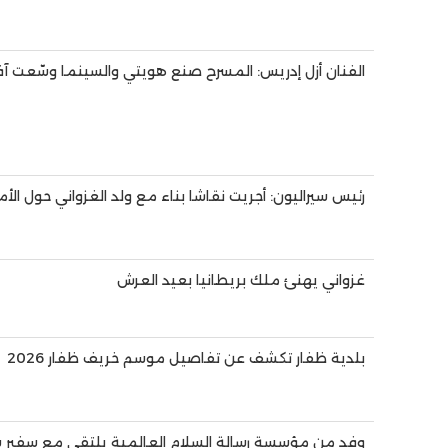
الفنان أزل إدريس: المسرح صنع هويتي والسينما وسّعت آفا
رئيس سيراليون: أجريت نقاشا بناء مع ولد الغزواني حول الأ
غزواني يهنئ ملك بريطانيا بعيد العرش
بلدية ظفار تكشف عن تفاصيل موسم خريف ظفار 2026
وفد من مؤسسة رسالة السلام العالمية يلتقى مع سفير سلط