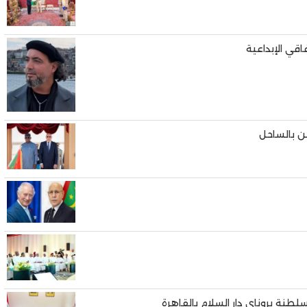
قي الإبداعية
من بالساحل
نة بروناي دار السلام بالقاهرة