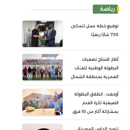
رياضة
توقيع خطة عمل لتمكين
730 شابًا ريفيًا
أطار: افتتاح تصفيات
البطولة الوطنية للفئات
العمرية بمنطقة الشمال
أوجفت : انطلاق البطولة
الصيفية لكرة القدم
بمشاركة أكثر من 10 فرق
تتويج الحارس الموريتاني