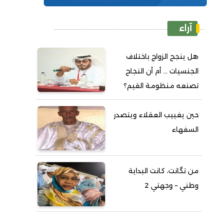
آراء
هل ينجح الزواج باختلاف
الجنسيات ... أم أن النجاح
تصنعه منظومة القيم؟
حين يغييب العقلاء ويتصدر
السفهاء
من تگانت، كانت البداية
وطني – وجهتي 2