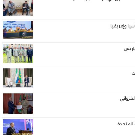
يا وإفريقيا
باريس
ت
لغزواني
 المتحدة