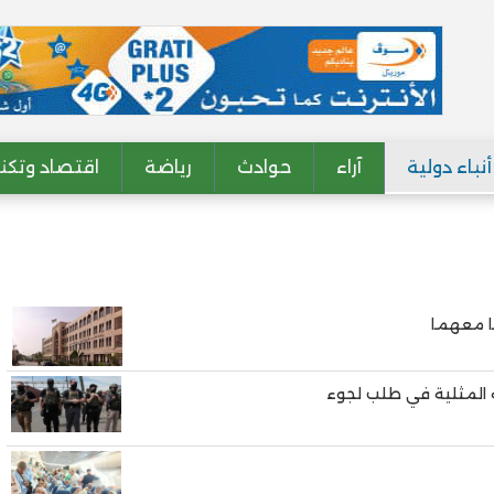
أنباء دولية
آراء
حوادث
رياضة
اقتصاد وتكنو
ها معهما
ه المثلية في طلب لجوء