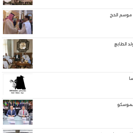
 موسم الحج
لد الطايع
ا
 بموسكو