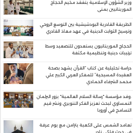
وزير الشؤون الإسلامية يتفقد مخيم الحجاج
الموريتانيين بمنى
الطريقة القادرية البودشيشية بين التوسع الروحي
وترسيخ الثوابت الدينية في عهد معاذ القادري
الحجاج الموريتانيون يستعدون للتصعيد وسط
ترتيبات دينية وتنظيمية مكثفة
دراسة تحليلية عن كتاب “القرآن يشهد بصحة
العقيدة المسيحية” للمفكر العربي الكبير علي
محمد الشرفاء الحمادي
.وفد مؤسسة "رسالة السلام العالمية" يزور البرلمان
النمساوي لبحث تعزيز الفكر التنويري ونشر قيم
التسامح في أوروبا
تعامد الشمس على الكعبة يتزامن مع يوم عرفة
في حدث فلكي نادر