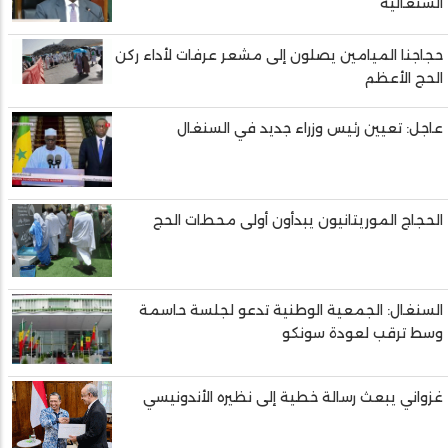
السنغالية
حجاجنا الميامين يصلون إلى مشعر عرفات لأداء ركن
الحج الأعظم
عاجل: تعيين رئيس وزراء جديد في السنغال
الحجاج الموريتانيون يبدأون أولى محطات الحج
السنغال: الجمعية الوطنية تدعو لجلسة حاسمة
وسط ترقب لعودة سونكو
غزواني يبعث رسالة خطية إلى نظيره الأندونيسي