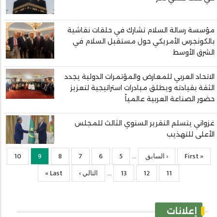
مؤسسة رسالة السلام تشارك في حلقات نقاشية
بالكونجرس الأمريكي حول مستقبل السلام في
الشرق الأوسط
الاتحاد العربي للمعارض والمؤتمرات الدولية يجدد
الثقة بقيادته ويطلق مبادرات استراتيجية لتعزيز
حضور الصناعة العربية عالمياً
غزواني يتسلم التقرير السنوي الثالث للمجلس
الأعلى للتهذيب
« First
First
‹ السابق
Previous
5
الصفحة
6
الصفحة
7
الصفحة
8
الصفحة
9
Current
10
الصفحة
…
page
page
page
11
الصفحة
12
الصفحة
13
الصفحة
التالي ›
الصفحة
Last
Last »
…
التالية
page
إعلانات