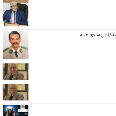
اصب/الولي سيدي هيبه