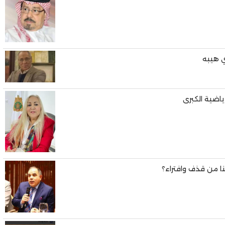
ي هيبه
اضية الكبرى
 من قذف وافتراء؟