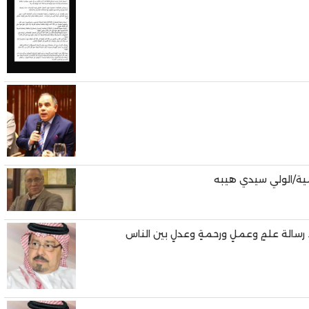
يمية/الولي سيدي هيبه
رسالة علمٍ وعملٍ ورحمةٍ وعدلٍ بين الناس