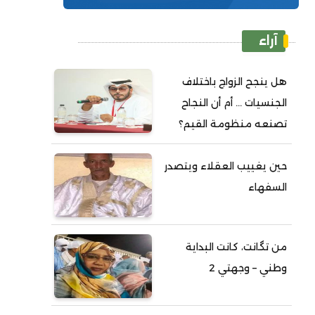
آراء
هل ينجح الزواج باختلاف
الجنسيات ... أم أن النجاح
تصنعه منظومة القيم؟
حين يغييب العقلاء ويتصدر
السفهاء
من تگانت، كانت البداية
وطني – وجهتي 2