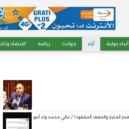
أنباء دولية
آراء
حوادث
رياضة
اقتصاد وتكنو
ن يفسر المليار والنصف المفقود؟ / عالي محمد ولد أبنو